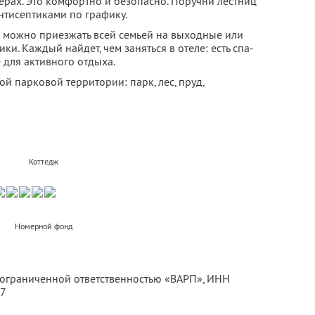
ерах. Это комфортно и безопасно. Поручни лестниц
нтисептиками по графику.
да можно приезжать всей семьей на выходные или
и. Каждый найдет, чем заняться в отеле: есть спа-
 для активного отдыха.
й парковой территории: парк, лес, пруд,
Коттедж
Номерной фонд
с ограниченной ответственностью «ВАРП»,
ИНН
07