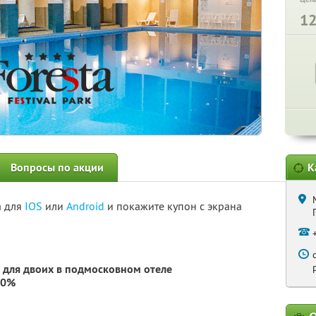
1
Вопросы по акции
К
а для
IOS
или
Android
и покажите купон с экрана
 для двоих в подмосковном отеле
30%