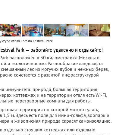
ктура отеля Foresta Festival Park
estival Park — работайте удаленно и отдыхайте!
l Park расположен в 30 километрах от Москвы в
отой и экологичностью. Разнообразие ландшафта
 смешанный лес из могучих дубов и нежных берез,
расно сочетается с развитой инфраструктурой
ния иммунитета: природа, большая территория,
ерах, коттеджах и на территории отеля есть Wi-Fi,
дельные переговорные комнаты для работы.
арковая территория по которой можно гулять,
1,5 м. Здесь есть поле для мини-гольфа, зоопарк и
мера и живописная природа скрасят самоизоляцию.
 в отдельно стоящих коттеджах или отдельно