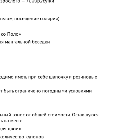
взрослого — 7000р./сутки
а телом, посещение солярия)
рко Поло»
ля мангальной беседки
одимо иметь при себе шапочку и резиновые
ет быть ограничено погодными условиями
ьный взнос от общей стоимости. Оставшуюся
ь на месте
для двоих
количество купонов