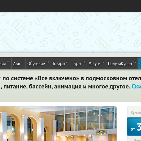
24
1
31
26
13
12
83
ния
Авто
Обучение
Товары
Туры
Услуги
ПолучиКупон
 по системе «Все включено» в подмосковном отеле 
 питание, бассейн, анимация и многое другое.
Ск
Купил
от
Цена