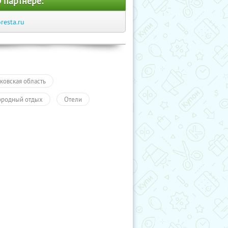
 партнере:
oresta.ru
ковская область
ородный отдых
Отели