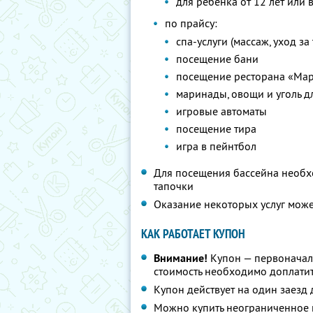
для ребенка от 12 лет или 
по прайсу:
спа-услуги (массаж, уход з
посещение бани
посещение ресторана «Ма
маринады, овощи и уголь д
игровые автоматы
посещение тира
игра в пейнтбол
Для посещения бассейна необх
тапочки
Оказание некоторых услуг мож
КАК РАБОТАЕТ КУПОН
Внимание!
Купон — первоначал
стоимость необходимо доплатит
Купон действует на один заезд 
Можно купить неограниченное 