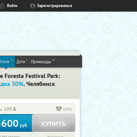
Войти
Зарегистрироваться
16
6
48
Отели
Дети
Промокоды
Foresta Festival Park:
идка 30%
. Челябинск
109
(207)
и:
3600
КУПИТЬ
руб.
 без скидки: