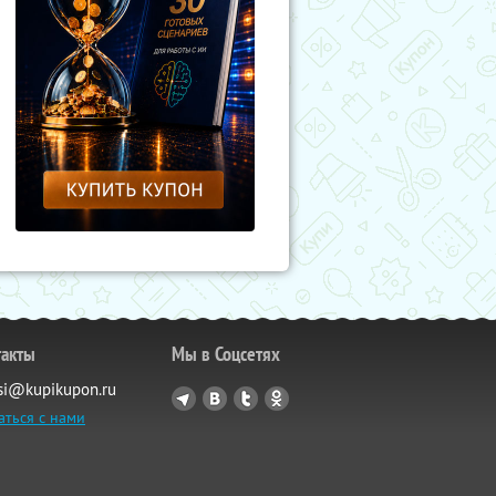
такты
Мы в Соцсетях
si@kupikupon.ru
аться с нами