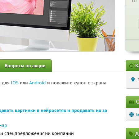
∞
Вопросы по акции
К
а для
IOS
или
Android
и покажите купон с экрана
О
давать картинки в нейросетях и продавать их за
k
нар
ими спецпредложениями компании
Д