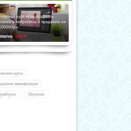
платный курс «Как создавать
тинки в нейросетях и продавать их
100000р.»
сплатно
-100%
рческие курсы
ышение квалификации
учиКупон
Обучение
чение