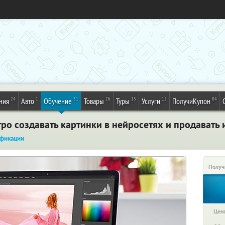
24
1
31
26
13
12
84
ния
Авто
Обучение
Товары
Туры
Услуги
ПолучиКупон
ро создавать картинки в нейросетях и продавать 
фикации
Получ
Цена