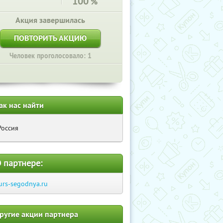
100
%
Акция завершилась
ПОВТОРИТЬ АКЦИЮ
Человек проголосовало: 1
ак нас найти
Россия
 партнере:
urs-segodnya.ru
ругие акции партнера