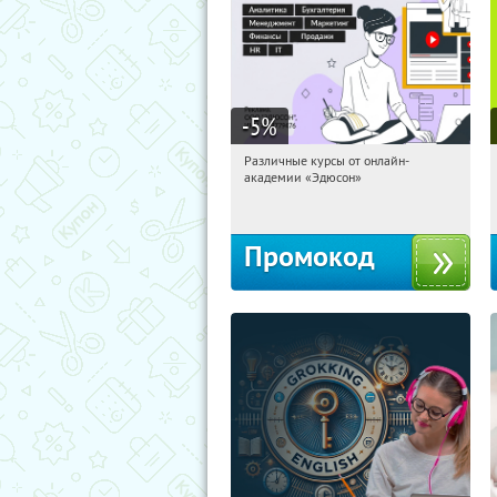
-5
%
Различные курсы от онлайн-
05:53:11
Получили:
2
академии «Эдюсон»
Россия
Промокод