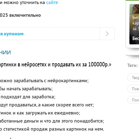
и можно уточнить на
сайте
2025 включительно
Бес
кар
за 
ся купоном
Бе
НИИ
артинки в нейросетях и продавать их за 100000р.»
Теги:
Тво
можно зарабатывать с нейрокартинками;
обы начать зарабатывать;
Пов
 подходят для заработка;
Пол
дут продаваться, а какие скорее всего нет;
Обу
тинок и как загружать их ежедневно;
ботанные деньги и что для этого понадобится;
о статистикой продаж разных картинок на нем.