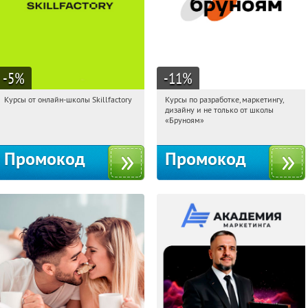
-5
%
-11
%
Курсы от онлайн-школы Skillfactory
Курсы по разработке, маркетингу,
05:53:11
Получи первым!
05:53:11
Получи первым!
дизайну и не только от школы
Россия
Россия
«Бруноям»
Промокод
Промокод