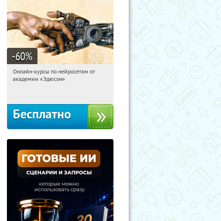
-60
%
Онлайн-курсы по нейросетям от
05:53:11
Получили:
6
академии «Эдюсон»
Москва
Бесплатно