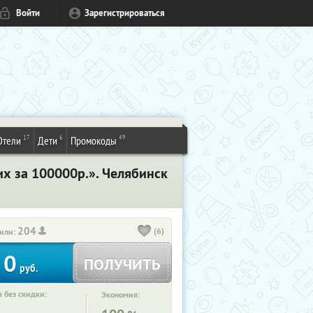
Войти
Зарегистрироваться
17
6
49
Отели
Дети
Промокоды
их за 100000р.». Челябинск
204
(6)
или:
0
ПОЛУЧИТЬ
руб.
 без скидки:
Экономия: