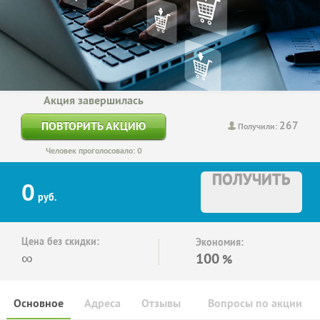
Акция завершилась
267
ПОВТОРИТЬ АКЦИЮ
Получили:
Человек проголосовало: 0
ПОЛУЧИТЬ
0
руб.
Цена без скидки:
Экономия:
∞
100
%
Основное
Адреса
Отзывы
Вопросы по акции