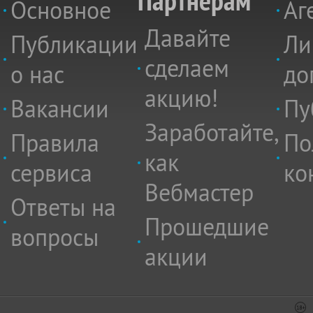
Партнёрам
Основное
Аг
Давайте
Публикации
Ли
сделаем
о нас
до
акцию!
Вакансии
Пу
Заработайте,
Правила
По
как
сервиса
ко
Вебмастер
Ответы на
Прошедшие
вопросы
акции