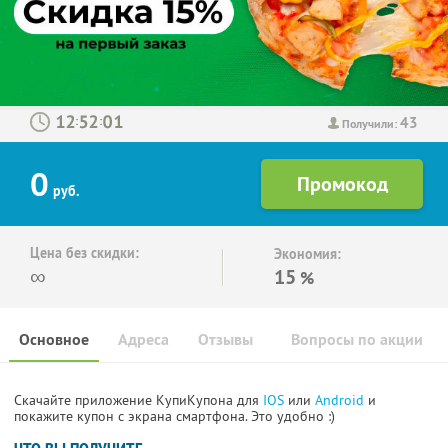
43
:
:
Получили:
0
руб.
Цена без скидки:
Экономия:
∞
15
%
Основное
Адреса
Отзывы
Вопросы по акции
Скачайте приложение КупиКупона для
IOS
или
Android
и
покажите купон с экрана смартфона. Это удобно :)