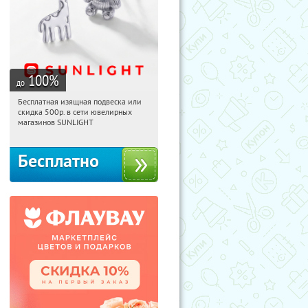
100
%
до
Бесплатная изящная подвеска или
16:56:31
Получили:
73
скидка 500р. в сети ювелирных
Россия
магазинов SUNLIGHT
Бесплатно