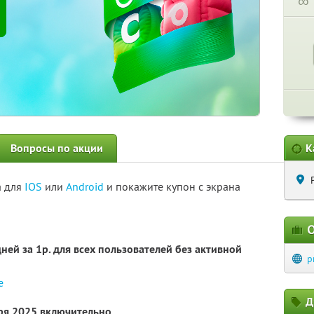
∞
Вопросы по акции
К
а для
IOS
или
Android
и покажите купон с экрана
О
ней за 1р. для всех пользователей без активной
p
е
Д
бря 2025 включительно