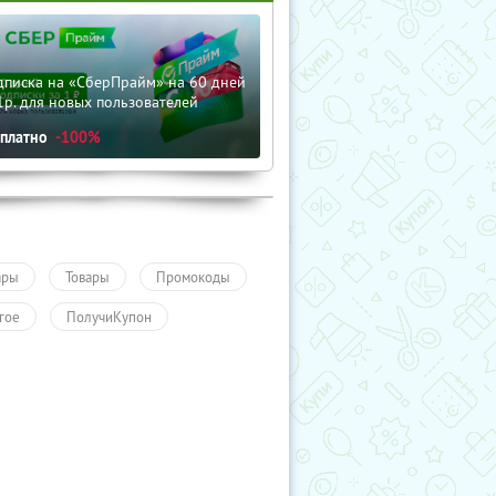
дписка на «СберПрайм» на 60 дней
1р. для новых пользователей
сплатно
-100%
ары
Товары
Промокоды
гое
ПолучиКупон