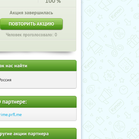
100
%
Акция завершилась
ПОВТОРИТЬ АКЦИЮ
Человек проголосовало: 0
ак нас найти
Россия
 партнере:
rime.prfl.me
ругие акции партнера