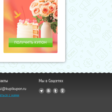
такты
Мы в Соцсетях
si@kupikupon.ru
аться с нами