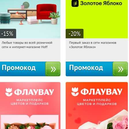
-15
%
-20
%
Любые товары во всей розничной
Первый заказ в сети магазинов
16:56:31
Получили:
83
16:56:31
Получи первым!
сети и интернет-магазине Hoff
«Золотое Яблоко»
Москва, 1-й Волоколамский проезд,
Россия
10с1
Промокод
Промокод