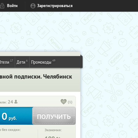
Войти
Зарегистрироваться
17
6
49
Отели
Дети
Промокоды
ивной подписки. Челябинск
24
(1)
или:
0
ПОЛУЧИТЬ
руб.
 без скидки:
Экономия: