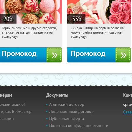
-20
%
-33
%
Торты, пирожные и другие сладости,
Скидка 1000р. на первый заказ на
16:56:31
Получили:
6
16:56:31
Получили:
18
а также товары для праздника на
маркетплейсе цветов и подарков
Россия
Россия
«Флаувау»
«Флаувау»
Промокод
Промокод
тнёрам
Документы
Кон
елаем акцию!
Агентский договор
spro
е, как Вебмастер
Лицензионный договор
Связ
е акции
Публичная оферта
Политика конфиденциальности