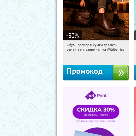
-30
%
Обувь, одежда и сумки для всей
16:56:31
Получили:
30
семьи в магазине kari на Wildberries
Россия
Промокод