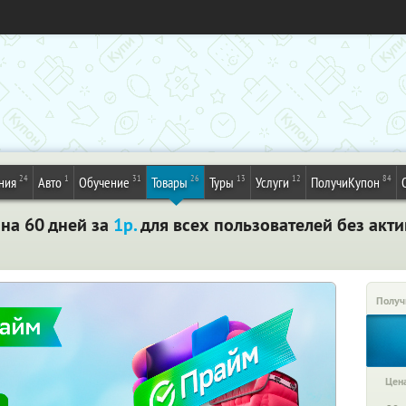
24
1
31
26
13
12
84
ния
Авто
Обучение
Товары
Туры
Услуги
ПолучиКупон
на 60 дней за
1р.
для всех пользователей без акт
Получ
Цена