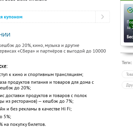
ся купоном
По
за 
НИИ
Бе
шбэк до 20%, кино, музыка и другие
рвисах «Сбера» и партнёров с выгодой до 10000
Теги:
ске:
ступ к кино и спортивным трансляциям;
Тов
каза продуктов питания и товаров для дома с
Дру
кешбэк до 20%;
ис доставки продуктов и товаров с полок
еды из ресторанов) — кешбэк до 7%;
н и без рекламы в качестве Hi Fi;
о 5%;
 на покупку билетов.